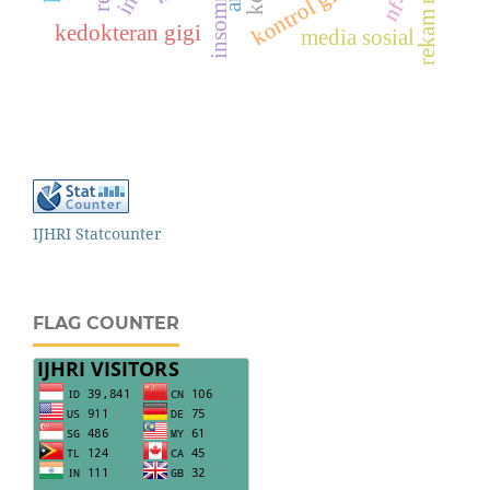
kontrol glikemik
insomnia
kedokteran gigi
media sosial
IJHRI Statcounter
FLAG COUNTER