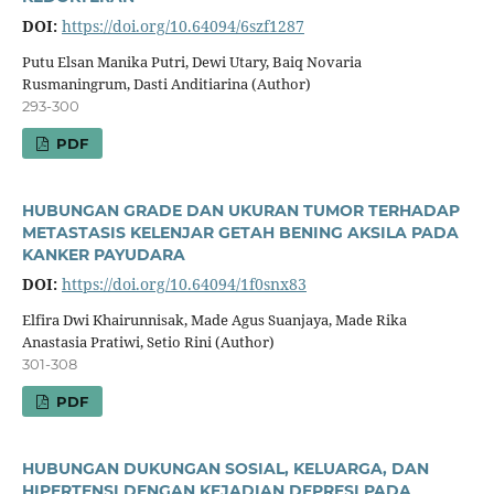
DOI:
https://doi.org/10.64094/6szf1287
Putu Elsan Manika Putri, Dewi Utary, Baiq Novaria
Rusmaningrum, Dasti Anditiarina (Author)
293-300
PDF
HUBUNGAN GRADE DAN UKURAN TUMOR TERHADAP
METASTASIS KELENJAR GETAH BENING AKSILA PADA
KANKER PAYUDARA
DOI:
https://doi.org/10.64094/1f0snx83
Elfira Dwi Khairunnisak, Made Agus Suanjaya, Made Rika
Anastasia Pratiwi, Setio Rini (Author)
301-308
PDF
HUBUNGAN DUKUNGAN SOSIAL, KELUARGA, DAN
HIPERTENSI DENGAN KEJADIAN DEPRESI PADA