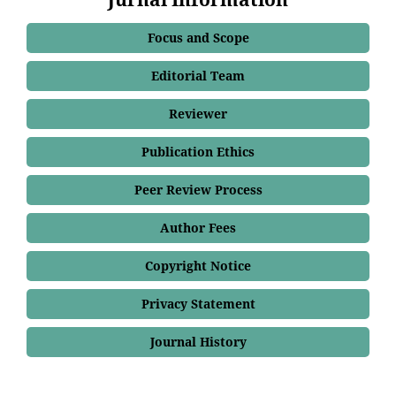
Focus and Scope
Editorial Team
Reviewer
Publication Ethics
Peer Review Process
Author Fees
Copyright Notice
Privacy Statement
Journal History