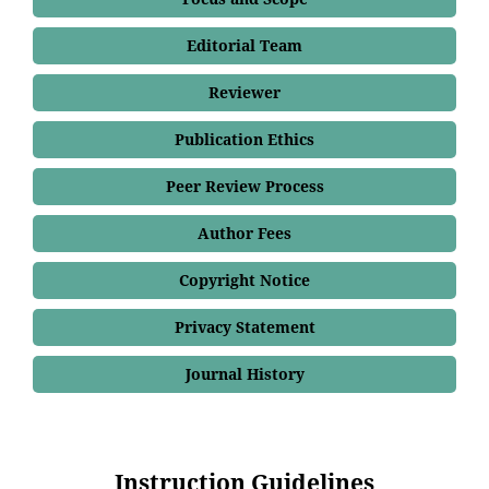
Editorial Team
Reviewer
Publication Ethics
Peer Review Process
Author Fees
Copyright Notice
Privacy Statement
Journal History
Instruction Guidelines