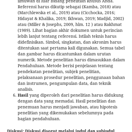
ilmuwan di luar bidang penelitian khusus Anda.
Referensi harus dikutip sebagai (Kamba, 2018) atau
(Marchlewska et al., 2019) atau (Cicchocka, 2016;
Hidayat & Khalika, 2019; Ikhwan, 2019; Madjid, 2002)
atau (Miller & Josephs, 2009, hlm. 12 ) atau Rakhmat
(1989). Lihat bagian akhir dokumen untuk perincian
lebih lanjut tentang referensi. Istilah teknis harus
didefinisikan. Simbol, singkatan, dan akronim harus
ditentukan saat pertama kali digunakan. Semua tabel
dan gambar harus dicantumkan dalam urutan
numerik. Metode penelitian harus dimasukkan dalam
Pendahuluan. Metode berisi penjelasan tentang
pendekatan penelitian, subjek penelitian,
pelaksanaan prosedur penelitian, penggunaan bahan
dan instrumen, pengumpulan data, dan teknik
analisis.
Hasil
yang diperoleh dari penelitian harus didukung
dengan data yang memadai. Hasil penelitian dan
penemuan harus menjadi jawaban, atau hipotesis
penelitian yang dikemukakan sebelumnya pada
bagian pendahuluan.
Diskusi: Diskusi disorot melalui judul dan subjudul