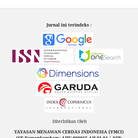
Jurnal ini terindeks :
Diterbitkan Oleh
YAYASAN MENAWAN CERDAS INDONESIA (YMCI)
(SK Kemenkumham: AHU-000065.AH.01.04 | NIB: