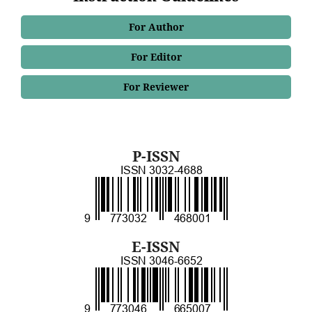
For Author
For Editor
For Reviewer
P-ISSN
E-ISSN