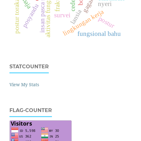
insan pasca stroke
aktivitas fungsional
remaja
fraktur
cedera
postur torakal
nyeri
posyandu
lingkungan kerja
lansia
survei
postur
fungsional bahu
STATCOUNTER
View My Stats
FLAG-COUNTER