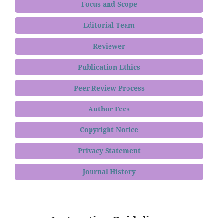
Focus and Scope
Editorial Team
Reviewer
Publication Ethics
Peer Review Process
Author Fees
Copyright Notice
Privacy Statement
Journal History